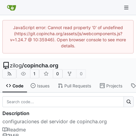
JavaScript error: Cannot read property '0' of undefined
(https://git.copincha.org/assets/js/webcomponents.js?
v=1.24.7 @ 10:35946). Open browser console to see more
details.
zilog
/
copincha.org
1
0
0
Code
Issues
Pull Requests
Projects
Description
configuraciones del servidor de copincha.org
Readme
2
MiB