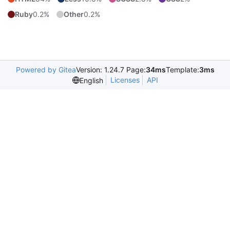
Ruby
0.2%
Other
0.2%
Powered by Gitea
Version: 1.24.7 Page:
34ms
Template:
3ms
Licenses
API
English