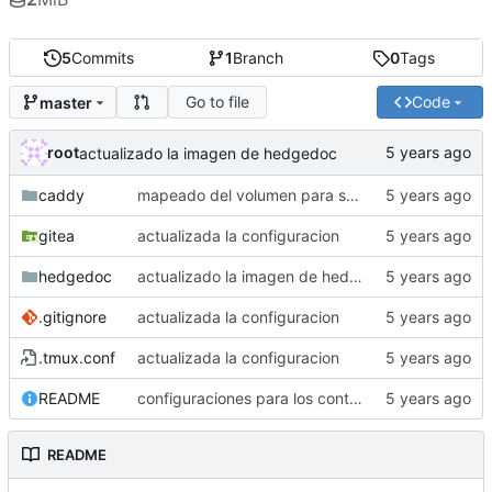
5
Commits
1
Branch
0
Tags
Go to file
Code
master
root
actualizado la imagen de hedgedoc
caddy
mapeado del volumen para seccion arte
gitea
actualizada la configuracion
hedgedoc
actualizado la imagen de hedgedoc
.gitignore
actualizada la configuracion
.tmux.conf
actualizada la configuracion
README
configuraciones para los contenedores del servidor de copincha
README