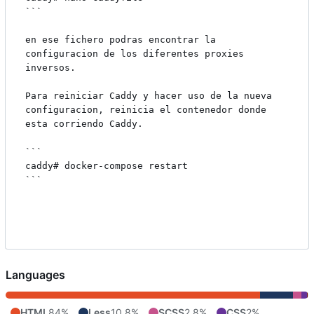
```

en ese fichero podras encontrar la 
configuracion de los diferentes proxies 
inversos.

Para reiniciar Caddy y hacer uso de la nueva 
configuracion, reinicia el contenedor donde 
esta corriendo Caddy.

```

caddy# docker-compose restart

```

Languages
HTML
84%
Less
10.8%
SCSS
2.8%
CSS
2%