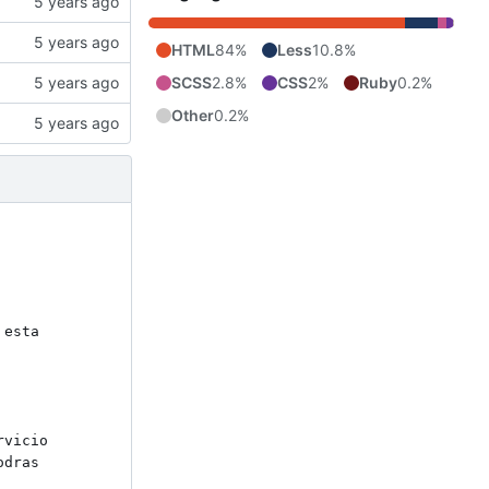
HTML
84%
Less
10.8%
SCSS
2.8%
CSS
2%
Ruby
0.2%
Other
0.2%
esta 
vicio 
dras 