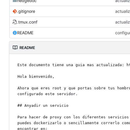
hedgedoc
actuali
.gitignore
actuali
.tmux.conf
actuali
README
configu
README
Este documento tiene una guia mas actualizada: ht
Hola bienvenido,

Ahora que eres root y que portas sobre tus hombr
configurado este servidor.

## Anyadir un servicio

Para hacer de proxy con los diferentes servicios
puedes dockerizarlo o sencillamente correrlo com
encontrar en:
