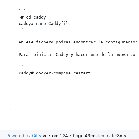
```

~# cd caddy

caddy# nano Caddyfile

```

en ese fichero podras encontrar la configuracion 
Para reiniciar Caddy y hacer uso de la nueva con
```

caddy# docker-compose restart

```

Powered by Gitea
Version: 1.24.7 Page:
43ms
Template:
3ms