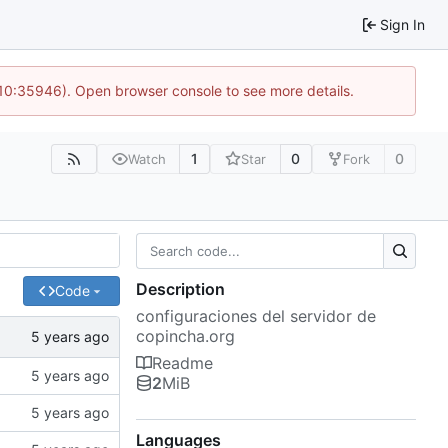
Sign In
 10:35946). Open browser console to see more details.
1
0
0
Watch
Star
Fork
Description
Code
configuraciones del servidor de
copincha.org
Readme
2
MiB
Languages