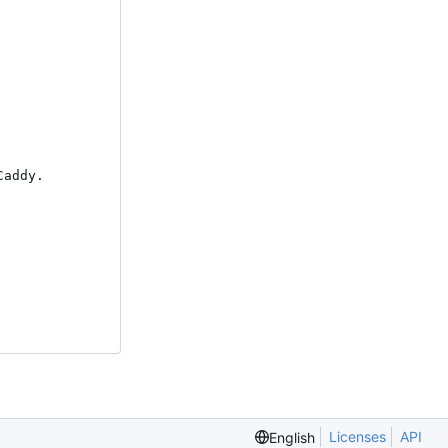
addy.

Licenses
API
English