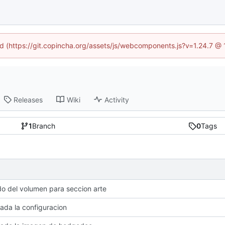
ned (https://git.copincha.org/assets/js/webcomponents.js?v=1.24.7 @
Releases
Wiki
Activity
1
Branch
0
Tags
 del volumen para seccion arte
zada la configuracion