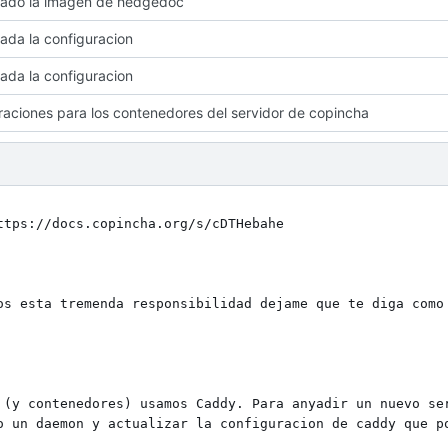
zado la imagen de hedgedoc
zada la configuracion
zada la configuracion
raciones para los contenedores del servidor de copincha
tps://docs.copincha.org/s/cDTHebahe

os esta tremenda responsibilidad dejame que te diga como 
 (y contenedores) usamos Caddy. Para anyadir un nuevo ser
o un daemon y actualizar la configuracion de caddy que po