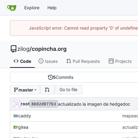
Explore
Help
JavaScript error: Cannot read property '0' of undefi
zilog
/
copincha.org
Code
Issues
Pull Requests
Projects
5
Commits
Go to file
master
root
actualizado la imagen de hedgedoc
8602d077b3
caddy
mapeado
gitea
actuali