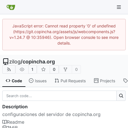
JavaScript error: Cannot read property '0' of undefined
(https://git.copincha.org/assets/js/webcomponents.js?
v=1.24.7 @ 10:35946). Open browser console to see more
details.
zilog
/
copincha.org
1
0
0
Code
Issues
Pull Requests
Projects
Description
configuraciones del servidor de copincha.org
Readme
2
MiB