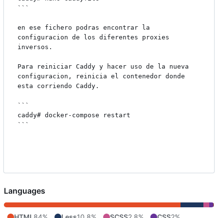
```

en ese fichero podras encontrar la 
configuracion de los diferentes proxies 
inversos.

Para reiniciar Caddy y hacer uso de la nueva 
configuracion, reinicia el contenedor donde 
esta corriendo Caddy.

```

caddy# docker-compose restart

```

Languages
HTML
84%
Less
10.8%
SCSS
2.8%
CSS
2%