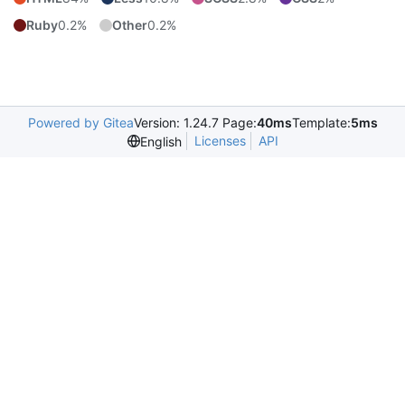
Ruby
0.2%
Other
0.2%
Powered by Gitea
Version: 1.24.7 Page:
40ms
Template:
5ms
Licenses
API
English