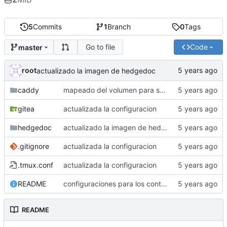
5
Commits
1
Branch
0
Tags
Go to file
Code
master
root
actualizado la imagen de hedgedoc
caddy
mapeado del volumen para seccion arte
gitea
actualizada la configuracion
hedgedoc
actualizado la imagen de hedgedoc
.gitignore
actualizada la configuracion
.tmux.conf
actualizada la configuracion
README
configuraciones para los contenedores del servidor de copincha
README