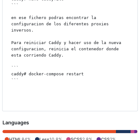
```

en ese fichero podras encontrar la 
configuracion de los diferentes proxies 
inversos.

Para reiniciar Caddy y hacer uso de la nueva 
configuracion, reinicia el contenedor donde 
esta corriendo Caddy.

```

caddy# docker-compose restart

```

Languages
HTML
84%
Less
10.8%
SCSS
2.8%
CSS
2%