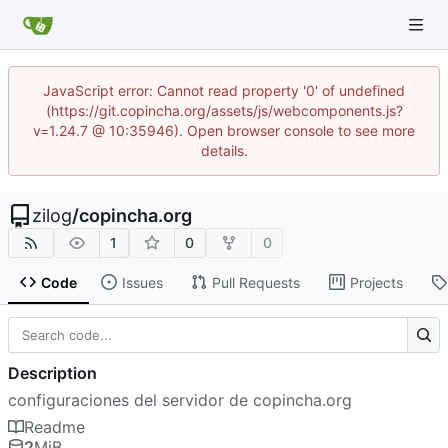
JavaScript error: Cannot read property '0' of undefined
(https://git.copincha.org/assets/js/webcomponents.js?
v=1.24.7 @ 10:35946). Open browser console to see more
details.
zilog
/
copincha.org
1
0
0
Code
Issues
Pull Requests
Projects
Description
configuraciones del servidor de copincha.org
Readme
2
MiB