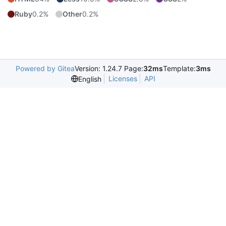
Ruby
0.2%
Other
0.2%
Powered by Gitea
Version: 1.24.7 Page:
32ms
Template:
3ms
Licenses
API
English