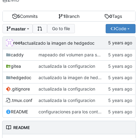
5
Commits
1
Branch
0
Tags
Go to file
Code
master
root
actualizado la imagen de hedgedoc
caddy
mapeado del volumen para seccion arte
gitea
actualizada la configuracion
hedgedoc
actualizado la imagen de hedgedoc
.gitignore
actualizada la configuracion
.tmux.conf
actualizada la configuracion
README
configuraciones para los contenedores del servidor de copincha
README