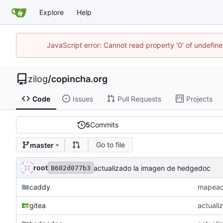
Explore
Help
JavaScript error: Cannot read property '0' of undefi
zilog
/
copincha.org
Code
Issues
Pull Requests
Projects
5
Commits
Go to file
master
root
actualizado la imagen de hedgedoc
8602d077b3
caddy
mapeado
gitea
actuali