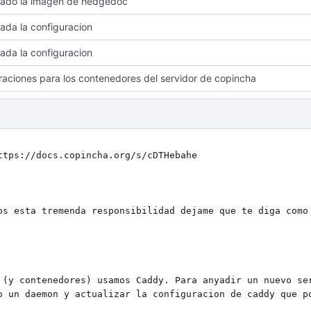
zado la imagen de hedgedoc
zada la configuracion
zada la configuracion
raciones para los contenedores del servidor de copincha
tps://docs.copincha.org/s/cDTHebahe

os esta tremenda responsibilidad dejame que te diga como 
 (y contenedores) usamos Caddy. Para anyadir un nuevo ser
o un daemon y actualizar la configuracion de caddy que po