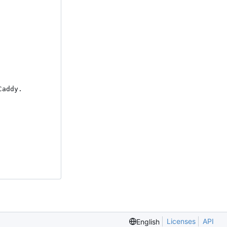
addy.

Licenses
API
English