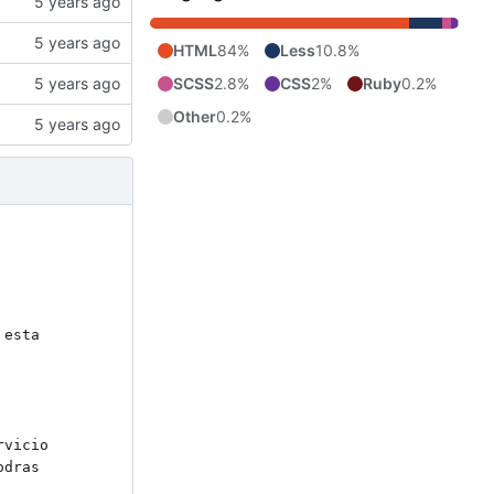
HTML
84%
Less
10.8%
SCSS
2.8%
CSS
2%
Ruby
0.2%
Other
0.2%
esta 
vicio 
dras 