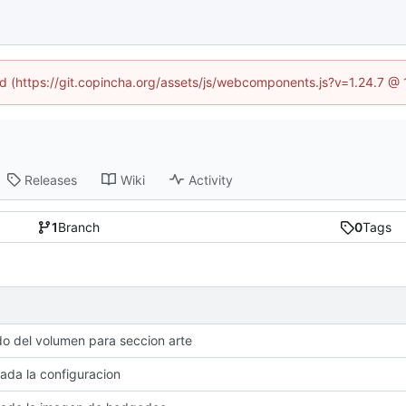
ned (https://git.copincha.org/assets/js/webcomponents.js?v=1.24.7 @
Releases
Wiki
Activity
1
Branch
0
Tags
 del volumen para seccion arte
zada la configuracion