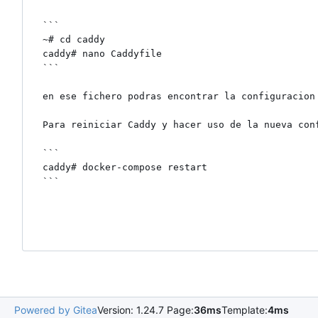
```

~# cd caddy

caddy# nano Caddyfile

```

en ese fichero podras encontrar la configuracion 
Para reiniciar Caddy y hacer uso de la nueva con
```

caddy# docker-compose restart

```

Powered by Gitea
Version: 1.24.7 Page:
36ms
Template:
4ms