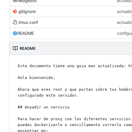
hedgedoc
actuali
.gitignore
actuali
.tmux.conf
actuali
README
configu
README
Este documento tiene una guia mas actualizada: ht
Hola bienvenido,

Ahora que eres root y que portas sobre tus hombr
configurado este servidor.

## Anyadir un servicio

Para hacer de proxy con los diferentes servicios
puedes dockerizarlo o sencillamente correrlo com
encontrar en:
