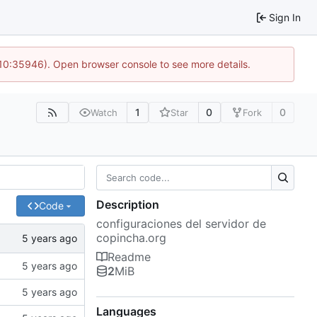
Sign In
 10:35946). Open browser console to see more details.
1
0
0
Watch
Star
Fork
Description
Code
configuraciones del servidor de
copincha.org
Readme
2
MiB
Languages