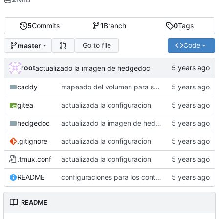
5
Commits
1
Branch
0
Tags
Go to file
Code
master
root
actualizado la imagen de hedgedoc
caddy
mapeado del volumen para seccion arte
gitea
actualizada la configuracion
hedgedoc
actualizado la imagen de hedgedoc
.gitignore
actualizada la configuracion
.tmux.conf
actualizada la configuracion
README
configuraciones para los contenedores del servidor de copincha
README