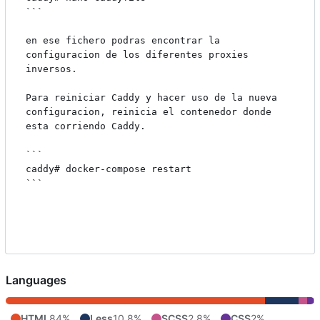
```

en ese fichero podras encontrar la 
configuracion de los diferentes proxies 
inversos.

Para reiniciar Caddy y hacer uso de la nueva 
configuracion, reinicia el contenedor donde 
esta corriendo Caddy.

```

caddy# docker-compose restart

```

Languages
HTML
84%
Less
10.8%
SCSS
2.8%
CSS
2%