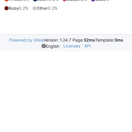
Ruby
0.2%
Other
0.2%
Powered by Gitea
Version: 1.24.7 Page:
32ms
Template:
3ms
Licenses
API
English