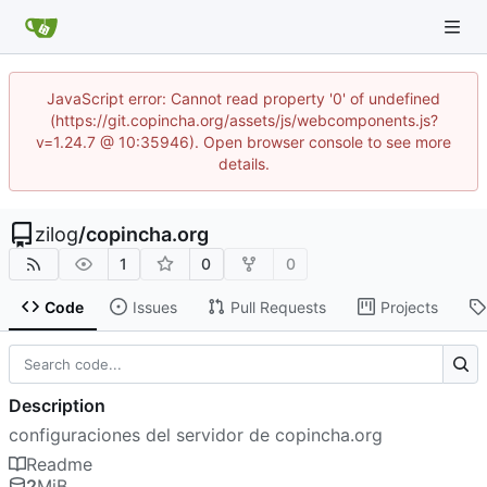
JavaScript error: Cannot read property '0' of undefined
(https://git.copincha.org/assets/js/webcomponents.js?
v=1.24.7 @ 10:35946). Open browser console to see more
details.
zilog
/
copincha.org
1
0
0
Code
Issues
Pull Requests
Projects
Description
configuraciones del servidor de copincha.org
Readme
2
MiB