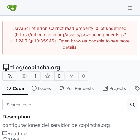
JavaScript error: Cannot read property '0' of undefined
(https://git.copincha.org/assets/js/webcomponents.js?
v=1.24.7 @ 10:35946). Open browser console to see more
details.
zilog
/
copincha.org
1
0
0
Code
Issues
Pull Requests
Projects
Description
configuraciones del servidor de copincha.org
Readme
2
MiB