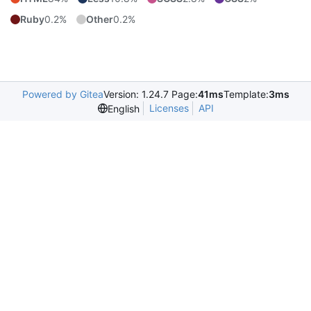
Ruby
0.2%
Other
0.2%
Powered by Gitea
Version: 1.24.7 Page:
41ms
Template:
3ms
Licenses
API
English