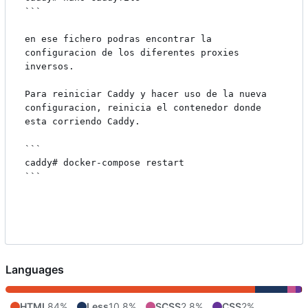
```

en ese fichero podras encontrar la 
configuracion de los diferentes proxies 
inversos.

Para reiniciar Caddy y hacer uso de la nueva 
configuracion, reinicia el contenedor donde 
esta corriendo Caddy.

```

caddy# docker-compose restart

```

Languages
HTML
84%
Less
10.8%
SCSS
2.8%
CSS
2%