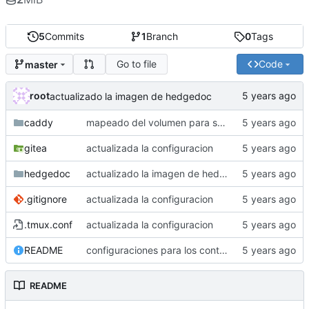
5
Commits
1
Branch
0
Tags
Go to file
Code
master
root
actualizado la imagen de hedgedoc
caddy
mapeado del volumen para seccion arte
gitea
actualizada la configuracion
hedgedoc
actualizado la imagen de hedgedoc
.gitignore
actualizada la configuracion
.tmux.conf
actualizada la configuracion
README
configuraciones para los contenedores del servidor de copincha
README